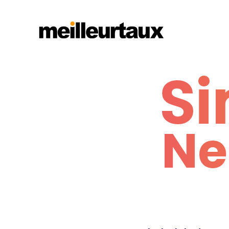
Si
Ne
Si