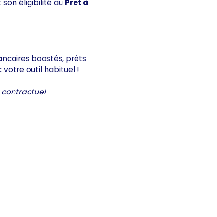
 son éligibilité au
Prêt à
bancaires boostés, prêts
votre outil habituel !
 contractuel