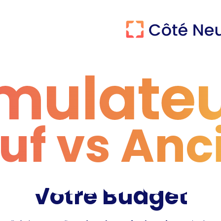
mulate
uf vs Anc
mulate
Votre Budget