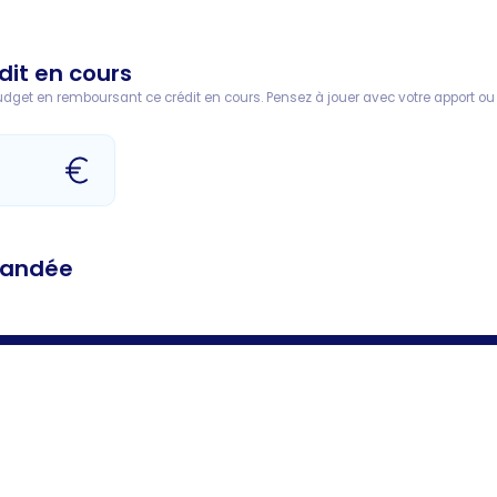
dit en cours
get en remboursant ce crédit en cours. Pensez à jouer avec votre apport ou 
mandée