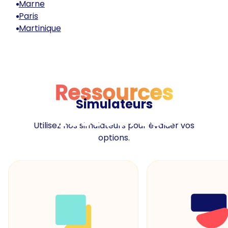
Marne
Paris
Martinique
Ressources
Simulateurs
Ressources
Utilisez nos simulateurs pour évaluer vos
options.