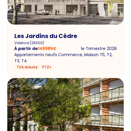
Les Jardins du Cèdre
Valence
(
26000
)
À partir de
148985
€
1e Trimestre 2028
Appartements neufs Commerce, Maison T5, T2,
T3, T4
TVA réduite
PTZ+