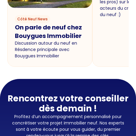
les pros) sur le li
acteurs du crédit
du neuf :)
Côté Neuf News
On parle de neuf chez
Bouygues Immobilier
Discussion autour du neuf en
Résdence principale avec
Bouygues Immobilier
Rencontrez votre conseiller
dès demain !
Profitez d’un accompagnement personnalisé pour
concrétiser votre projet immobilier neuf. Nos experts
sont à votre écoute pour vous guider, du premier
rendez-vous jusqu’à la remise des clés.