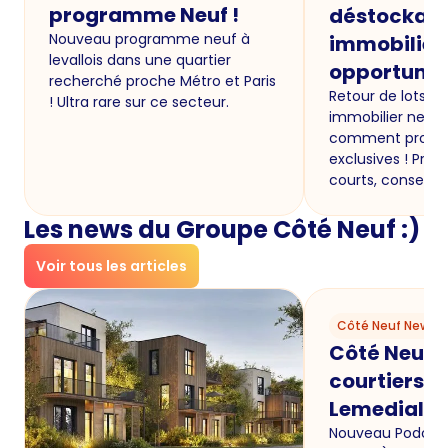
programme Neuf !
déstockage
Nouveau programme neuf à
immobilier 
levallois dans une quartier
opportunité
recherché proche Métro et Paris
Retour de lots e
! Ultra rare sur ce secteur.
immobilier neuf 
comment profite
exclusives ! Prix 
courts, conseils 
Les news du Groupe Côté Neuf :)
Voir tous les articles
Côté Neuf News
Côté Neuf p
courtiers s
LemediaI
Nouveau Podcast