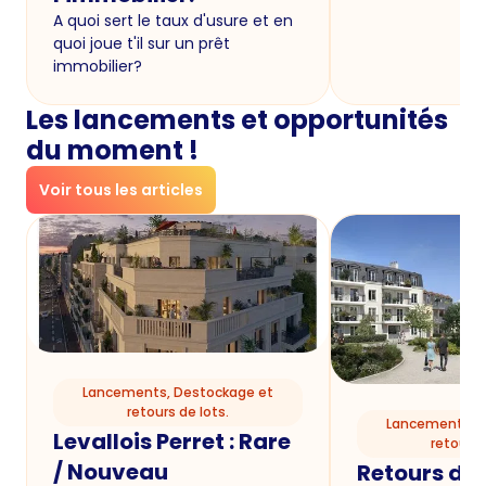
A quoi sert le taux d'usure et en
quoi joue t'il sur un prêt
immobilier?
Les lancements et opportunités
du moment !
Voir tous les articles
Lancements, Destockage et
retours de lots.
Lancements, D
Levallois Perret : Rare
retours 
/ Nouveau
Retours de l