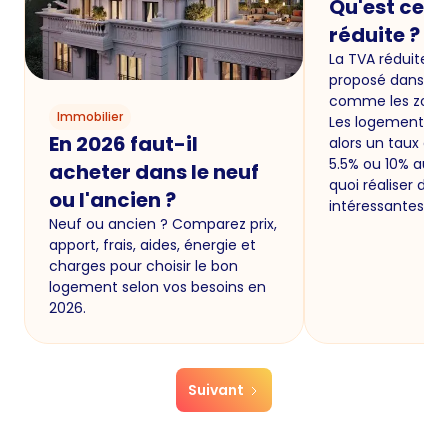
Qu'est ce q
réduite ?
La TVA réduite es
proposé dans ce
comme les zones
Immobilier
Les logements ne
En 2026 faut-il
alors un taux de 
5.5% ou 10% au li
acheter dans le neuf
quoi réaliser de
ou l'ancien ?
intéressantes pou
Neuf ou ancien ? Comparez prix,
apport, frais, aides, énergie et
charges pour choisir le bon
logement selon vos besoins en
2026.
Suivant