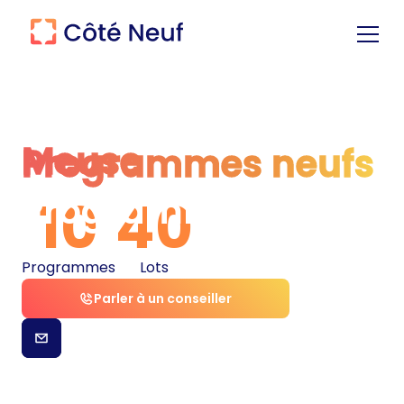
Meuse
Programmes neufs
Programmes neufs
10
40
Programmes
Lots
Parler à un conseiller