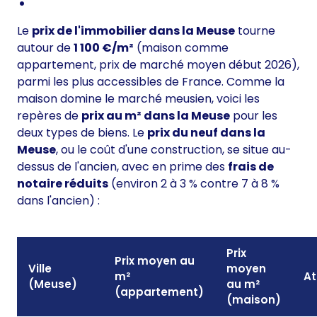
Le
prix de l'immobilier dans la Meuse
tourne
autour de
1 100 €/m²
(maison comme
appartement, prix de marché moyen début 2026),
parmi les plus accessibles de France. Comme la
maison domine le marché meusien, voici les
repères de
prix au m² dans la Meuse
pour les
deux types de biens. Le
prix du neuf dans la
Meuse
, ou le coût d'une construction, se situe au-
dessus de l'ancien, avec en prime des
frais de
notaire réduits
(environ 2 à 3 % contre 7 à 8 %
dans l'ancien) :
Prix
Prix moyen au
Ville
moyen
m²
At
(Meuse)
au m²
(appartement)
(maison)