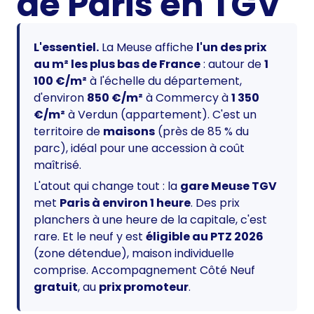
de Paris en TGV
L'essentiel.
La Meuse affiche
l'un des prix
au m² les plus bas de France
: autour de
1
100 €/m²
à l'échelle du département,
d'environ
850 €/m²
à Commercy à
1 350
€/m²
à Verdun (appartement). C'est un
territoire de
maisons
(près de 85 % du
parc), idéal pour une accession à coût
maîtrisé.
L'atout qui change tout : la
gare Meuse TGV
met
Paris à environ 1 heure
. Des prix
planchers à une heure de la capitale, c'est
rare. Et le neuf y est
éligible au PTZ 2026
(zone détendue), maison individuelle
comprise. Accompagnement Côté Neuf
gratuit
, au
prix promoteur
.