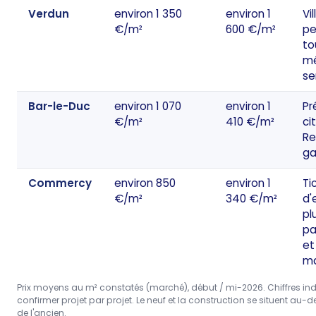
Verdun
environ 1 350
environ 1
Vil
€/m²
600 €/m²
pe
to
mé
se
Bar-le-Duc
environ 1 070
environ 1
Pr
€/m²
410 €/m²
ci
Re
ga
Commercy
environ 850
environ 1
Ti
€/m²
340 €/m²
d'
pl
pa
et
ma
Prix moyens au m² constatés (marché), début / mi-2026. Chiffres indi
confirmer projet par projet. Le neuf et la construction se situent au-d
de l'ancien.