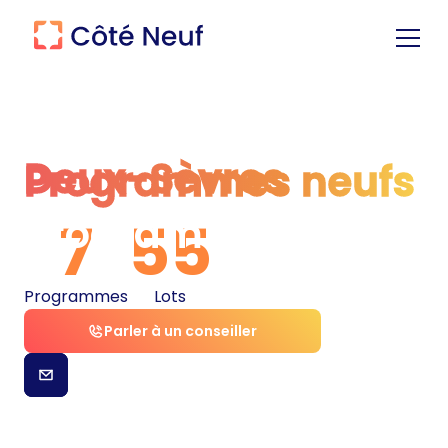
Deux-Sèvres
Programmes neufs
Programmes neufs
7
55
Programmes
Lots
Parler à un conseiller