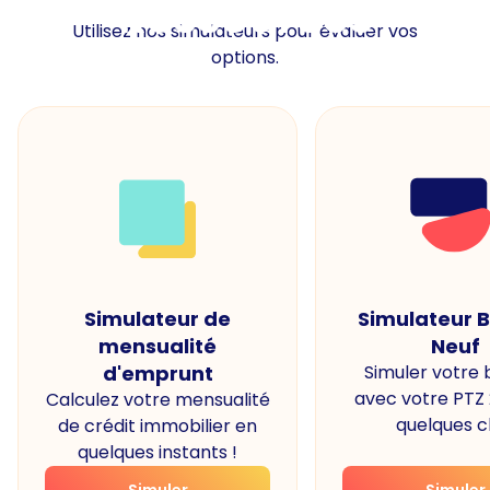
Ressources
Utilisez nos simulateurs pour évaluer vos
options.
Simulateur de
Simulateur 
mensualité
Neuf
d'emprunt
Simuler votre
avec votre PTZ
Calculez votre mensualité
quelques cl
de crédit immobilier en
quelques instants !
Simuler
Simuler