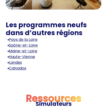
Les programmes neufs
dans d’autres régions
Pays de la Loire
Saône-et-Loire
Maine-et-Loire
Haute-Vienne
Landes
Calvados
Ressources
Simulateurs