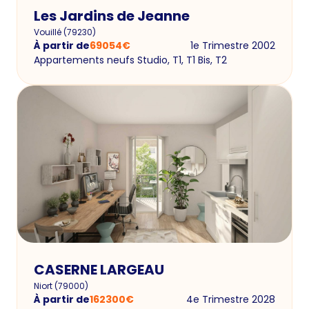
Les Jardins de Jeanne
Vouillé
(
79230
)
À partir de
69054
€
1e Trimestre 2002
Appartements neufs Studio, T1, T1 Bis, T2
CASERNE LARGEAU
Niort
(
79000
)
À partir de
162300
€
4e Trimestre 2028