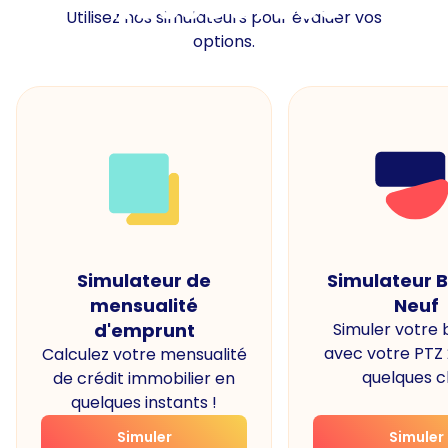
Ressources
Utilisez nos simulateurs pour évaluer vos
options.
Simulateur de
Simulateur 
mensualité
Neuf
d'emprunt
Simuler votre
avec votre PTZ
Calculez votre mensualité
quelques cl
de crédit immobilier en
quelques instants !
Simuler
Simuler