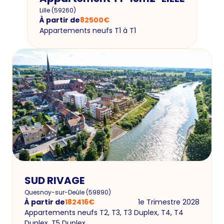
Lille
(
59260
)
À partir de
82500
€
Appartements neufs T1 à T1
SUD RIVAGE
Quesnoy-sur-Deûle
(
59890
)
À partir de
182416
€
1e Trimestre 2028
Appartements neufs T2, T3, T3 Duplex, T4, T4
Duplex, T5 Duplex