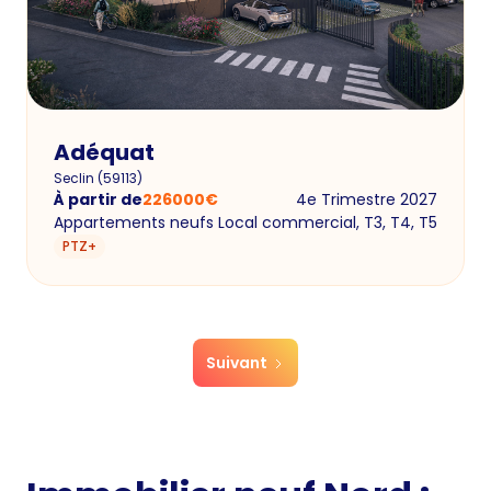
Adéquat
Seclin
(
59113
)
À partir de
226000
€
4e Trimestre 2027
Appartements neufs Local commercial, T3, T4, T5
PTZ+
Suivant