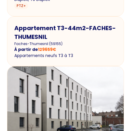
PTZ+
Appartement T3-44m2-FACHES-
THUMESNIL
Faches-Thumesnil
(
59155
)
À partir de
129659
€
Appartements neufs T3 à T3