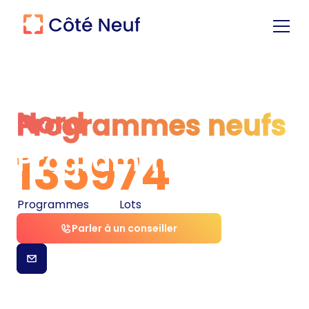
Nord
Programmes neufs
Programmes neufs
135
974
Programmes
Lots
Parler à un conseiller