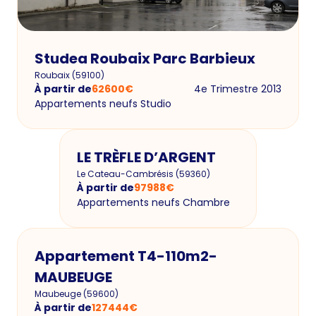
Studea Roubaix Parc Barbieux
Roubaix
(
59100
)
À partir de
62600
€
4e Trimestre 2013
Appartements neufs Studio
LE TRÈFLE D’ARGENT
Le Cateau-Cambrésis
(
59360
)
À partir de
97988
€
Appartements neufs Chambre
Appartement T4-110m2-
MAUBEUGE
Maubeuge
(
59600
)
À partir de
127444
€