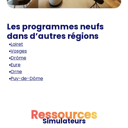
Les programmes neufs
dans d’autres régions
Loiret
Vosges
Drôme
Eure
Orne
Puy-de-Dôme
Ressources
Simulateurs