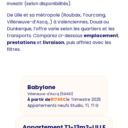
investir (selon disponibilités).
De Lille et sa métropole (Roubaix, Tourcoing,
Villeneuve-d’Ascq…) à Valenciennes, Douai ou
Dunkerque, l’offre varie selon les quartiers et les
transports. Comparez ci-dessous
emplacement
,
prestations
et
livraison
, puis affinez avec les
filtres.
Babylone
Villeneuve-d'Ascq
(
59491
)
À partir de
81746
€
1e Trimestre 2025
Appartements neufs Studio, T1, T1 G
Appartement T1-13m2-LILLE