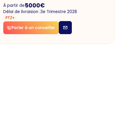
5000
€
À partir de
Délai de livraision :
3e Trimestre 2028
PTZ+
Parler à un conseiller