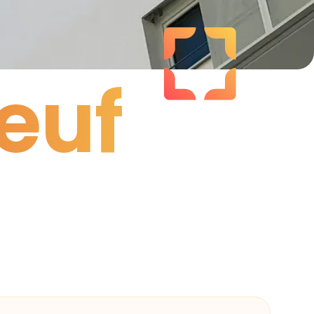
euf
euf