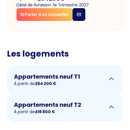
Délai de livraision :
1e Trimestre 2027
Parler à un conseiller
Les logements
Appartements neuf T1
À partir de
264 200
€
Appartements neuf T2
À partir de
416 800
€