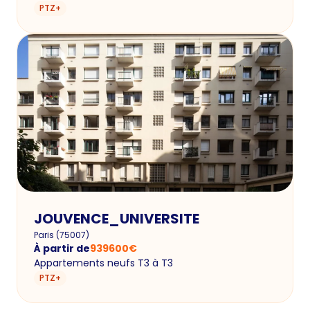
PTZ+
JOUVENCE_UNIVERSITE
Paris
(
75007
)
À partir de
939600
€
Appartements neufs T3 à T3
PTZ+