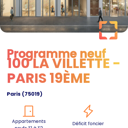
Programme neuf
100 LA VILLETTE -
Programme neuf
PARIS 19ÈME
Paris
(
75019
)
Appartements
Déficit foncier