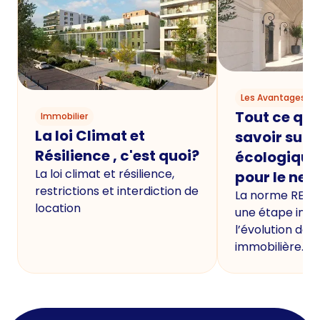
Les Avantages du
Tout ce qu'i
Immobilier
La loi Climat et
savoir sur 
Résilience , c'est quoi?
écologique
La loi climat et résilience,
pour le neu
restrictions et interdiction de
La norme RE20
location
une étape imp
l’évolution de 
immobilière.