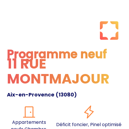
Programme neuf
11 RUE
Programme neuf
MONTMAJOUR
Aix-en-Provence
(
13080
)
Appartements
Déficit foncier, Pinel optimisé