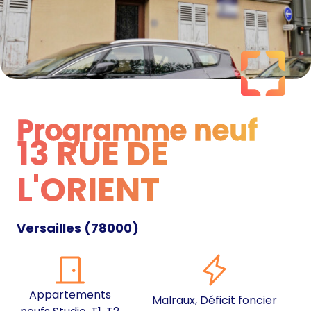
Programme neuf
13 RUE DE
Programme neuf
L'ORIENT
Versailles
(
78000
)
Appartements
Malraux, Déficit foncier