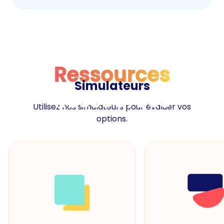
Ressources
Simulateurs
Ressources
Utilisez nos simulateurs pour évaluer vos
options.