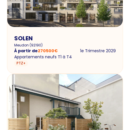
SOLEN
Meudon
(
92190
)
À partir de
270500
€
1e Trimestre 2029
Appartements neufs T1 à T4
PTZ+