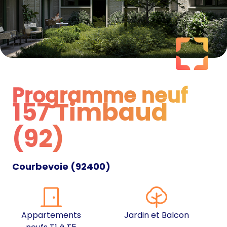
Programme neuf
157 Timbaud
Programme neuf
(92)
Courbevoie
(
92400
)
Appartements
Jardin et Balcon