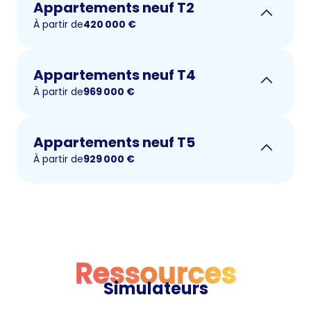
Appartements neuf T2
À partir de
420 000
€
Appartements neuf T4
À partir de
969 000
€
Appartements neuf T5
À partir de
929 000
€
Ressources
Simulateurs
Ressources