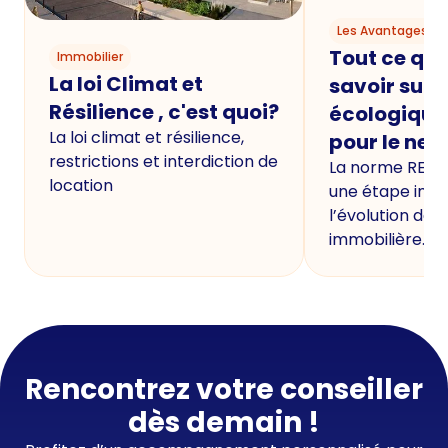
Les Avantages du
Tout ce qu'i
Immobilier
La loi Climat et
savoir sur 
Résilience , c'est quoi?
écologique
La loi climat et résilience,
pour le neu
restrictions et interdiction de
La norme RE20
location
une étape imp
l’évolution de 
immobilière.
Rencontrez votre conseiller
dès demain !