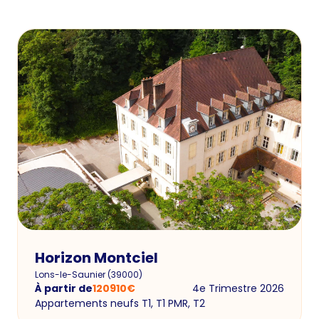
Horizon Montciel
Lons-le-Saunier
(
39000
)
À partir de
120910
€
4e Trimestre 2026
Appartements neufs T1, T1 PMR, T2