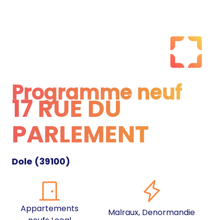
Programme neuf
17 RUE DU
Programme neuf
PARLEMENT
Dole
(
39100
)
Appartements
Malraux, Denormandie