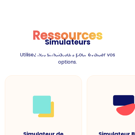
Ressources
Simulateurs
Ressources
Utilisez nos simulateurs pour évaluer vos
options.
Simulateur de
Simulateur 