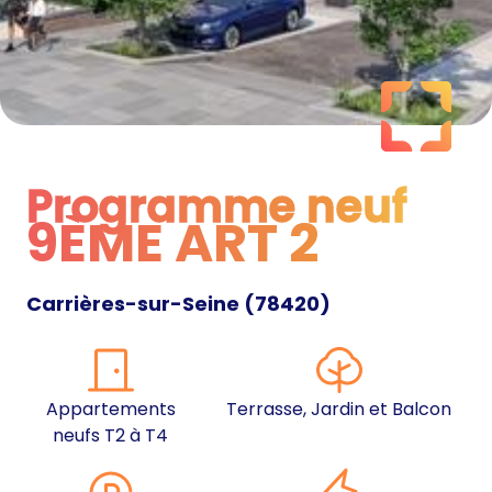
Programme neuf
9ÈME ART 2
Programme neuf
Carrières-sur-Seine
(
78420
)
Appartements
Terrasse, Jardin et Balcon
neufs T2 à T4