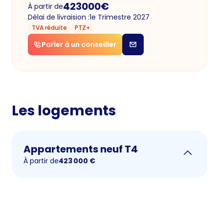
423000
€
À partir de
Délai de livraision :
1e Trimestre 2027
TVA réduite
PTZ+
Parler à un conseiller
Les logements
Appartements neuf T4
À partir de
423 000
€