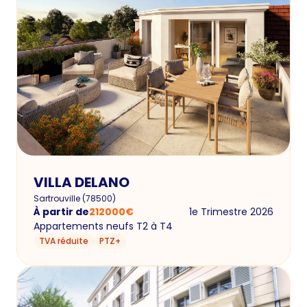
VILLA DELANO
Sartrouville
(
78500
)
À partir de
212000
€
1e Trimestre 2026
Appartements neufs T2 à T4
TVA réduite
PTZ+