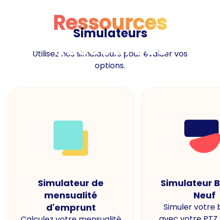
Ressources
Simulateurs
Ressources
Utilisez nos simulateurs pour évaluer vos
options.
Simulateur de
Simulateur 
mensualité
Neuf
d'emprunt
Simuler votre
avec votre PTZ
Calculez votre mensualité