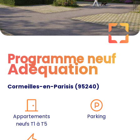
Programme neuf
Adéquation
Programme neuf
Cormeilles-en-Parisis
(
95240
)
Appartements
Parking
neufs T1 à T5