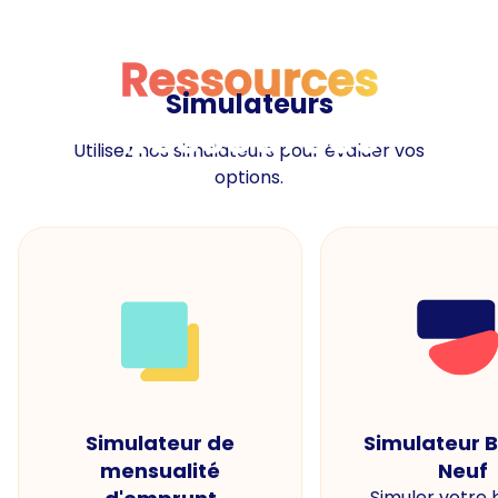
Ressources
Simulateurs
Ressources
Utilisez nos simulateurs pour évaluer vos
options.
Simulateur de
Simulateur 
mensualité
Neuf
Simuler votre