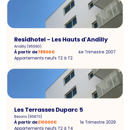
Residhotel - Les Hauts d'Andilly
Andilly
(
95580
)
À partir de
78600
€
4e Trimestre 2007
Appartements neufs T2 à T2
Les Terrasses Duparc 5
Bezons
(
95870
)
À partir de
210000
€
1e Trimestre 2029
Appartements neufs T2 à T4