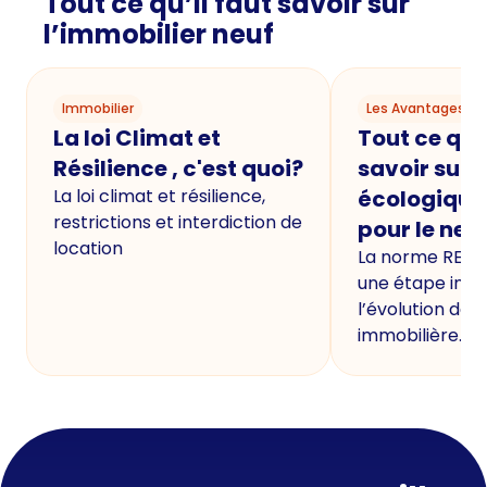
Tout ce qu’il faut savoir sur
l’immobilier neuf
Immobilier
Les Avantages du
La loi Climat et
Tout ce qu'i
Résilience , c'est quoi?
savoir sur 
La loi climat et résilience,
écologique
restrictions et interdiction de
pour le neu
location
La norme RE20
une étape imp
l’évolution de 
immobilière.