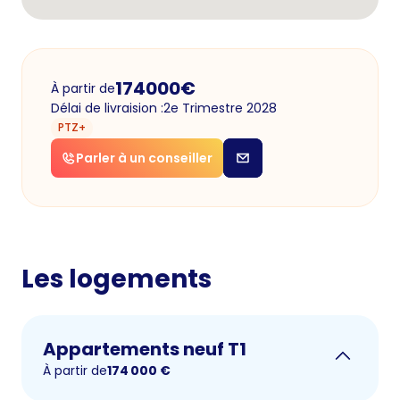
174000
€
À partir de
Délai de livraision :
2e Trimestre 2028
PTZ+
Parler à un conseiller
Les logements
Appartements neuf T1
À partir de
174 000
€