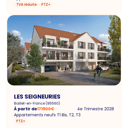
TVA réduite
PTZ+
LES SEIGNEURIES
Baillet-en-France
(
95560
)
À partir de
171900
€
4e Trimestre 2028
Appartements neufs T1 Bis, T2, T3
PTZ+