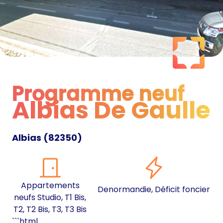
Programme neuf
Albias De Gaulle
Programme neuf
Albias
(
82350
)
Appartements
Denormandie, Déficit foncier
neufs Studio, T1 Bis,
T2, T2 Bis, T3, T3 Bis
```html