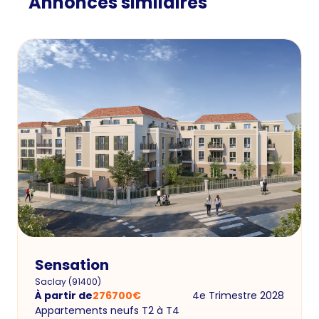
Annonces similaires
Sensation
Saclay
(
91400
)
À partir de
276700
€
4e Trimestre 2028
Appartements neufs T2 à T4