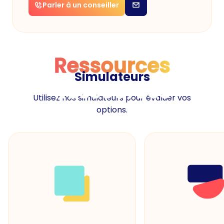
Parler à un conseiller
Ressources
Simulateurs
Ressources
Utilisez nos simulateurs pour évaluer vos
options.