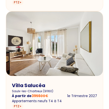
PTZ+
Villa Salucéa
Saulx-les-Chartreux
(
91160
)
À partir de
395600
€
1e Trimestre 2027
Appartements neufs T4 à T4
PTZ+