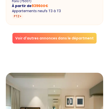
Paris
(
75007
)
À partir de
939600
€
Appartements neufs T3 à T3
PTZ+
Voir d'autres annonces dans le départment