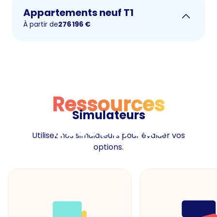
Appartements neuf T1
À partir de
276 196
€
Ressources
Simulateurs
Ressources
Utilisez nos simulateurs pour évaluer vos
options.