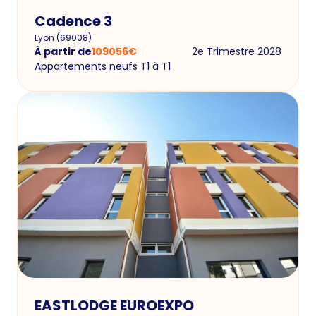
Cadence 3
Lyon
(
69008
)
À partir de
109056
€
2e Trimestre 2028
Appartements neufs T1 à T1
EASTLODGE EUROEXPO