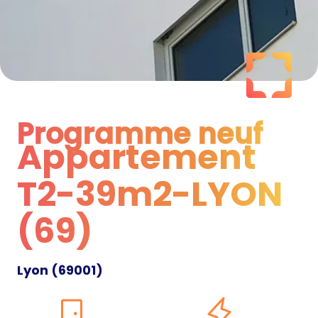
Programme neuf
Appartement
Programme neuf
T2-39m2-LYON
(69)
Lyon
(
69001
)