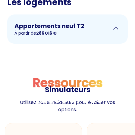
Les logements
Appartements neuf T2
À partir de
286 016
€
Ressources
Simulateurs
Ressources
Utilisez nos simulateurs pour évaluer vos
options.