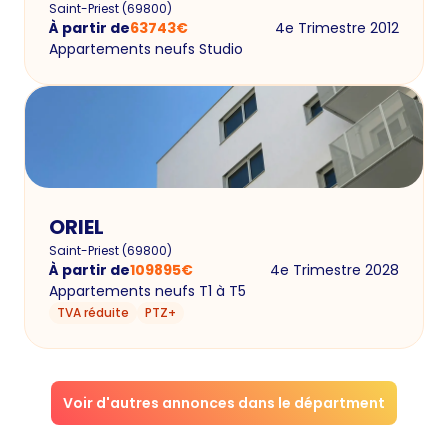
Saint-Priest
(
69800
)
À partir de
63743
€
4e Trimestre 2012
Appartements neufs Studio
ORIEL
Saint-Priest
(
69800
)
À partir de
109895
€
4e Trimestre 2028
Appartements neufs T1 à T5
TVA réduite
PTZ+
Voir d'autres annonces dans le départment