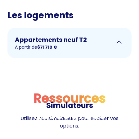
Les logements
Appartements neuf T2
À partir de
671 710
€
Ressources
Simulateurs
Ressources
Utilisez nos simulateurs pour évaluer vos
options.