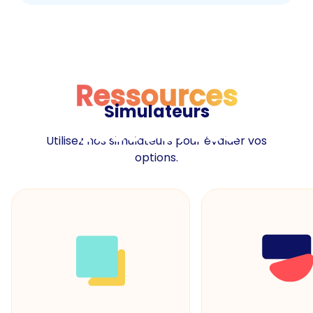
Ressources
Simulateurs
Ressources
Utilisez nos simulateurs pour évaluer vos
options.