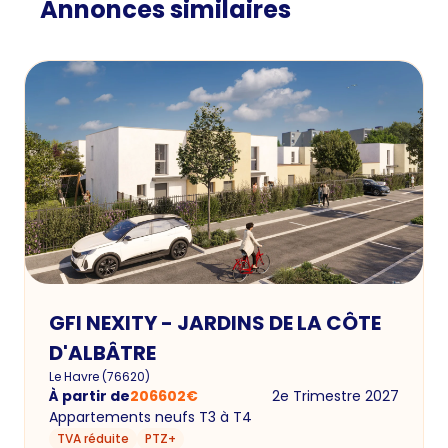
Annonces similaires
GFI NEXITY - JARDINS DE LA CÔTE
D'ALBÂTRE
Le Havre
(
76620
)
À partir de
206602
€
2e Trimestre 2027
Appartements neufs T3 à T4
TVA réduite
PTZ+