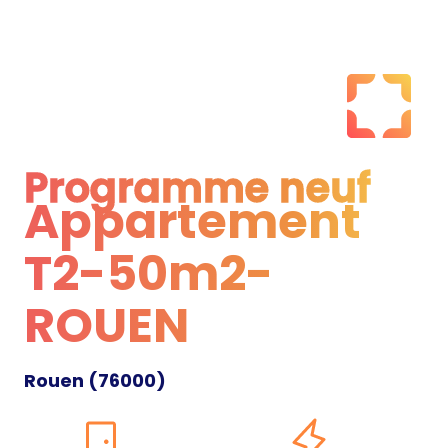
Programme neuf
Appartement
Programme neuf
T2-50m2-
ROUEN
Rouen
(
76000
)