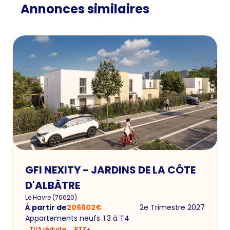
Annonces similaires
GFI NEXITY - JARDINS DE LA CÔTE
D'ALBÂTRE
Le Havre
(
76620
)
À partir de
206602
€
2e Trimestre 2027
Appartements neufs T3 à T4
TVA réduite
PTZ+