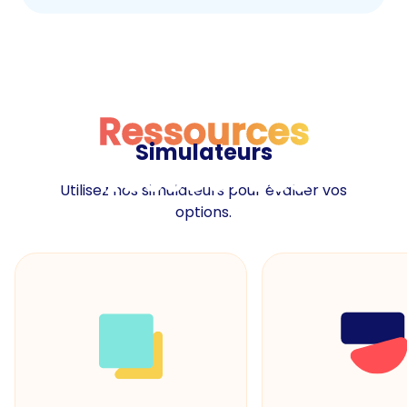
Ressources
Simulateurs
Ressources
Utilisez nos simulateurs pour évaluer vos
options.