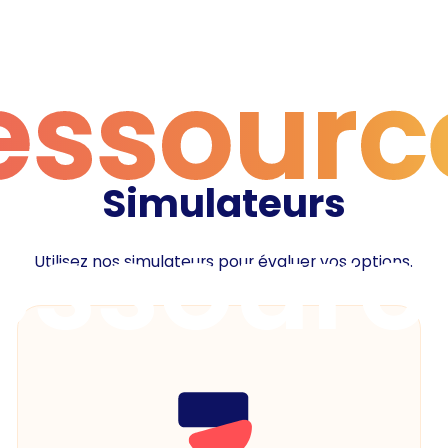
essourc
Simulateurs
essourc
Utilisez nos simulateurs pour évaluer vos options.