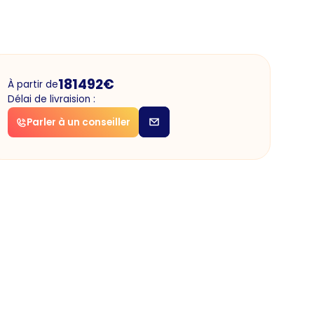
181492
€
À partir de
Délai de livraision :
Parler à un conseiller