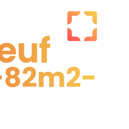
euf
-82m2-
euf