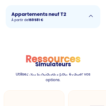
Appartements neuf T2
À partir de
159 581
€
Ressources
Simulateurs
Ressources
Utilisez nos simulateurs pour évaluer vos
options.