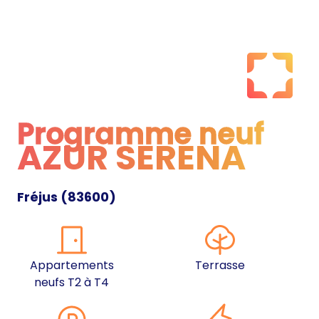
Programme neuf
AZUR SERENA
Programme neuf
Fréjus
(
83600
)
Appartements
Terrasse
neufs T2 à T4