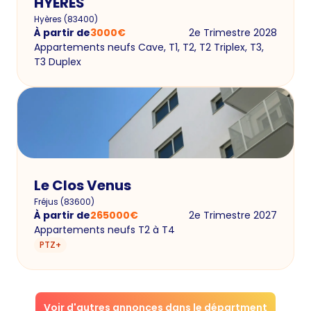
HYERES
Hyères
(
83400
)
À partir de
3000
€
2e Trimestre 2028
Appartements neufs Cave, T1, T2, T2 Triplex, T3,
T3 Duplex
Le Clos Venus
Fréjus
(
83600
)
À partir de
265000
€
2e Trimestre 2027
Appartements neufs T2 à T4
PTZ+
Voir d'autres annonces dans le départment