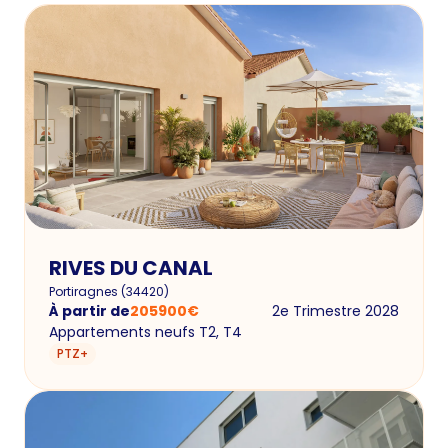
RIVES DU CANAL
Portiragnes
(
34420
)
À partir de
205900
€
2e Trimestre 2028
Appartements neufs T2, T4
PTZ+