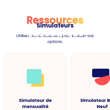
Ressources
Simulateurs
Ressources
Utilisez nos simulateurs pour évaluer vos
options.
Simulateur de
Simulateur 
mensualité
Neuf