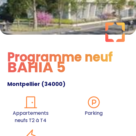
Programme neuf
BAHIA 5
Programme neuf
Montpellier
(
34000
)
Appartements
Parking
neufs T2 à T4