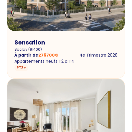
Sensation
Saclay
(
91400
)
À partir de
276700
€
4e Trimestre 2028
Appartements neufs T2 à T4
PTZ+