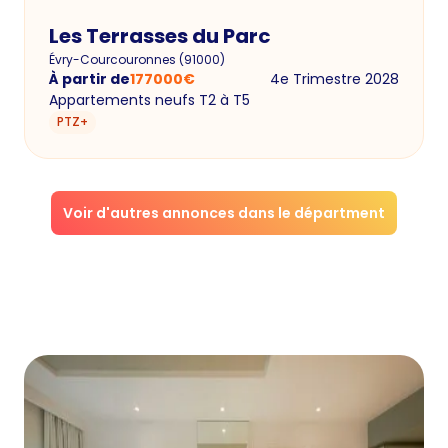
Les Terrasses du Parc
Évry-Courcouronnes
(
91000
)
À partir de
177000
€
4e Trimestre 2028
Appartements neufs T2 à T5
PTZ+
Voir d'autres annonces dans le départment