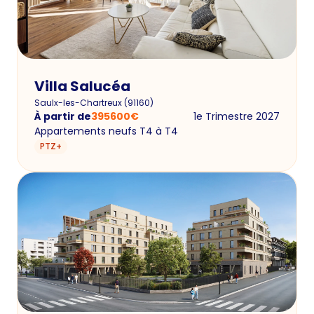
Villa Salucéa
Saulx-les-Chartreux
(
91160
)
À partir de
395600
€
1e Trimestre 2027
Appartements neufs T4 à T4
PTZ+