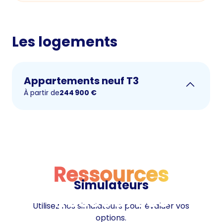
Les logements
Appartements neuf T3
À partir de
244 900
€
Ressources
Simulateurs
Ressources
Utilisez nos simulateurs pour évaluer vos
options.