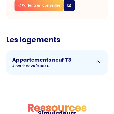
Parler à un conseiller
Les logements
Appartements neuf T3
À partir de
209 000
€
Ressources
Simulateurs