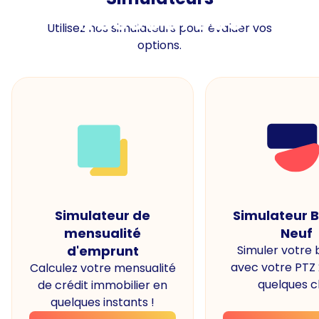
Ressources
Utilisez nos simulateurs pour évaluer vos
options.
Simulateur de
Simulateur 
mensualité
Neuf
d'emprunt
Simuler votre
avec votre PTZ
Calculez votre mensualité
quelques cl
de crédit immobilier en
quelques instants !