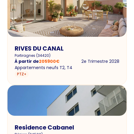
RIVES DU CANAL
Portiragnes
(
34420
)
À partir de
205900
€
2e Trimestre 2028
Appartements neufs T2, T4
PTZ+
Residence Cabanel