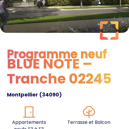
Programme neuf
BLUE NOTE –
Programme neuf
Tranche 02245
Montpellier
(
34090
)
Appartements
Terrasse et Balcon