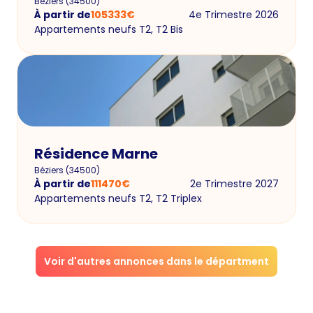
Béziers
(
34500
)
À partir de
105333
€
4e Trimestre 2026
Appartements neufs T2, T2 Bis
Résidence Marne
Béziers
(
34500
)
À partir de
111470
€
2e Trimestre 2027
Appartements neufs T2, T2 Triplex
Voir d'autres annonces dans le départment