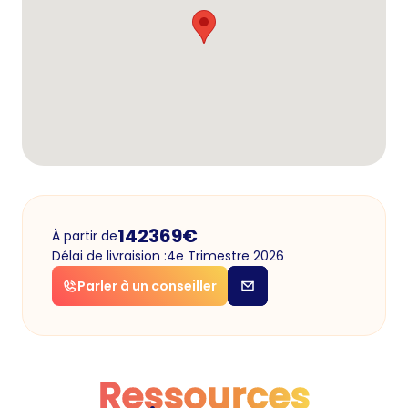
142369
€
À partir de
Délai de livraision :
4e Trimestre 2026
Parler à un conseiller
Ressources