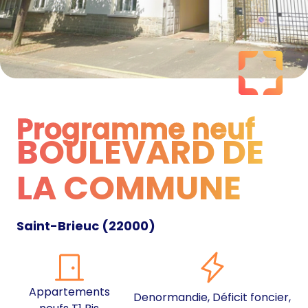
Programme neuf
BOULEVARD DE
Programme neuf
LA COMMUNE
Saint-Brieuc
(
22000
)
Appartements
Denormandie, Déficit foncier,