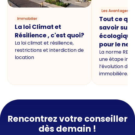
Les Avantages du
Tout ce qu'i
Immobilier
La loi Climat et
savoir sur 
Résilience , c'est quoi?
écologique
La loi climat et résilience,
pour le neu
restrictions et interdiction de
La norme RE20
location
une étape imp
l’évolution de 
immobilière.
Rencontrez votre conseiller
dès demain !