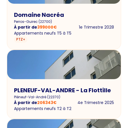
Domaine Nacréa
Perros-Guirec
(
22700
)
À partir de
399000
€
1e Trimestre 2028
Appartements neufs T5 à T5
PTZ+
PLENEUF-VAL-ANDRE - La Flottille
Pléneuf-Val-André
(
22370
)
À partir de
206343
€
4e Trimestre 2025
Appartements neufs T2 à T2