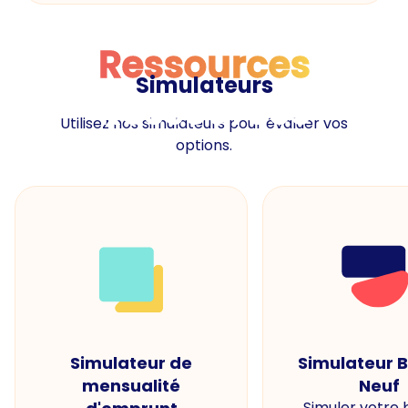
Ressources
Simulateurs
Ressources
Utilisez nos simulateurs pour évaluer vos
options.
Simulateur de
Simulateur 
mensualité
Neuf
Simuler votre