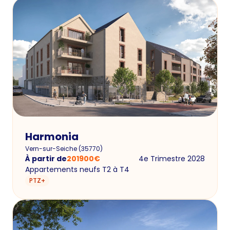
Harmonia
Vern-sur-Seiche
(
35770
)
À partir de
201900
€
4e Trimestre 2028
Appartements neufs T2 à T4
PTZ+