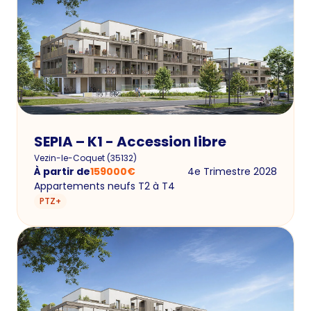
SEPIA – K1 - Accession libre
Vezin-le-Coquet
(
35132
)
À partir de
159000
€
4e Trimestre 2028
Appartements neufs T2 à T4
PTZ+