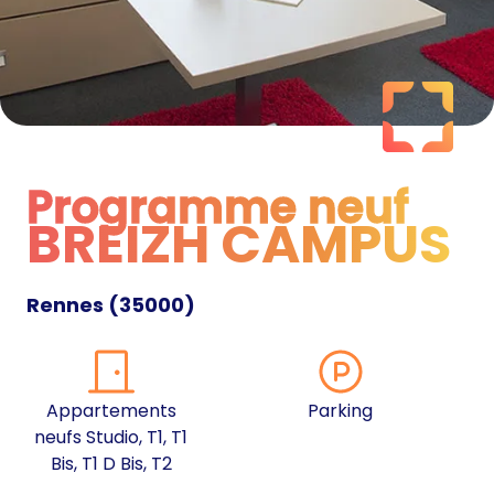
Programme neuf
BREIZH CAMPUS
Programme neuf
Rennes
(
35000
)
Appartements
Parking
neufs Studio, T1, T1
Bis, T1 D Bis, T2