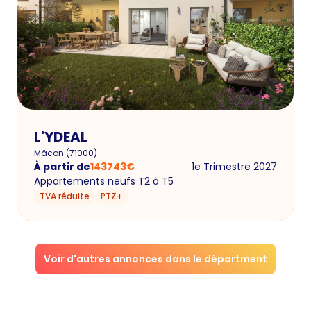
L'YDEAL
Mâcon
(
71000
)
À partir de
143743
€
1e Trimestre 2027
Appartements neufs T2 à T5
TVA réduite
PTZ+
Voir d'autres annonces dans le départment