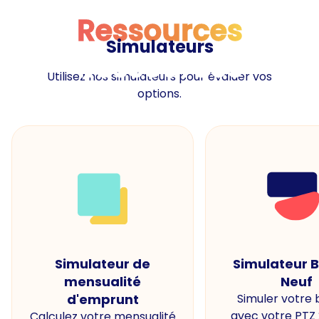
Ressources
Simulateurs
Ressources
Utilisez nos simulateurs pour évaluer vos
options.
Simulateur de
Simulateur 
mensualité
Neuf
d'emprunt
Simuler votre
avec votre PTZ
Calculez votre mensualité