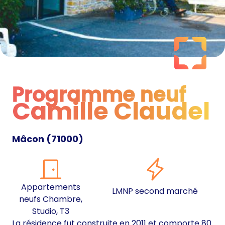
Programme neuf
Camille Claudel
Programme neuf
Mâcon
(
71000
)
Appartements
LMNP second marché
neufs Chambre,
Studio, T3
La résidence fut construite en 2011 et comporte 80