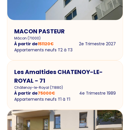
MACON PASTEUR
Mâcon
(
71000
)
À partir de
151120
€
2e Trimestre 2027
Appartements neufs T2 à T3
Les Amaltides CHATENOY-LE-
ROYAL - 71
Châtenoy-le-Royal
(
71880
)
À partir de
75000
€
4e Trimestre 1989
Appartements neufs T1 à T1