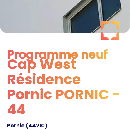
Programme neuf
Cap West
Programme neuf
Résidence
Pornic PORNIC -
44
Pornic
(
44210
)