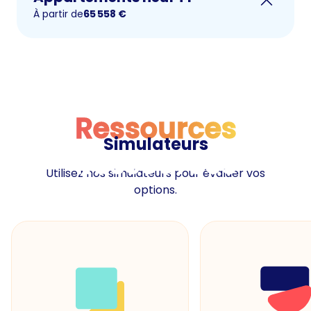
À partir de
65 558
€
Ressources
Simulateurs
Ressources
Utilisez nos simulateurs pour évaluer vos
options.