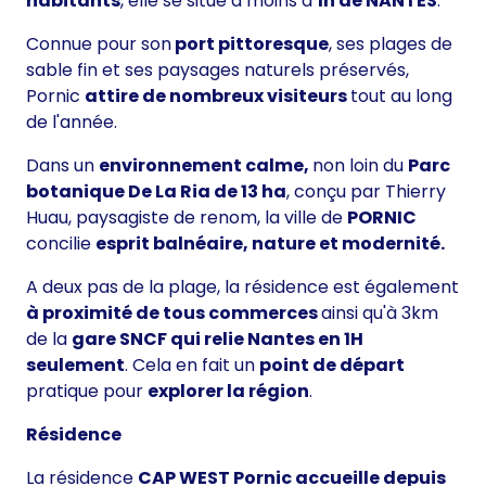
habitants
, elle se situe à moins d’
1h de NANTES
.
Connue pour son
port pittoresque
, ses plages de
sable fin et ses paysages naturels préservés,
Pornic
attire de nombreux visiteurs
tout au long
de l'année.
Dans un
environnement calme,
non loin du
Parc
botanique De La Ria de 13 ha
, conçu par Thierry
Huau, paysagiste de renom, la ville de
PORNIC
concilie
esprit balnéaire, nature et modernité.
A deux pas de la plage, la résidence est également
à proximité de tous commerces
ainsi qu'à 3km
de la
gare SNCF qui relie Nantes en 1H
seulement
. Cela en fait un
point de départ
pratique pour
explorer la région
.
Résidence
La résidence
CAP WEST Pornic accueille depuis