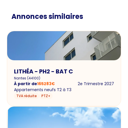
Annonces similaires
LITHÉA - PH2 - BAT C
Nantes
(
44100
)
À partir de
165283
€
2e Trimestre 2027
Appartements neufs T2 à T3
TVA réduite
PTZ+