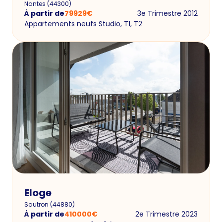
Nantes
(
44300
)
À partir de
79929
€
3e Trimestre 2012
Appartements neufs Studio, T1, T2
Eloge
Sautron
(
44880
)
À partir de
410000
€
2e Trimestre 2023