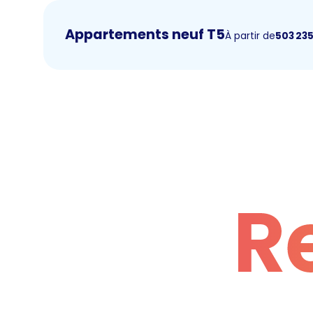
Appartements neuf T5
À partir de
503 23
R