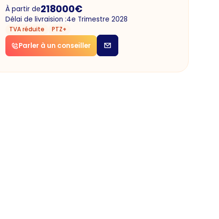
218000
€
À partir de
Délai de livraision :
4e Trimestre 2028
TVA réduite
PTZ+
Parler à un conseiller