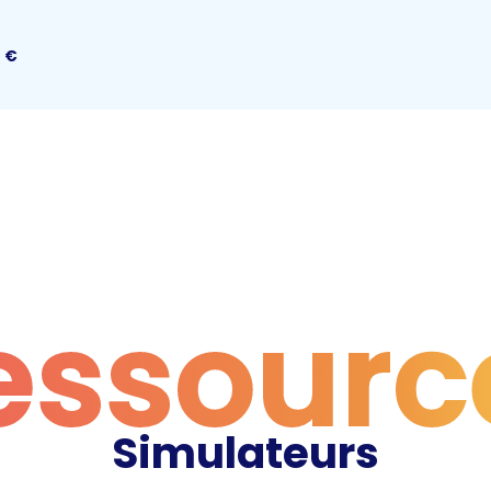
5
€
essourc
Simulateurs