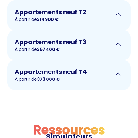
Appartements neuf T2
À partir de
214 900
€
Appartements neuf T3
À partir de
257 400
€
Appartements neuf T4
À partir de
373 000
€
Ressources
Simulateurs