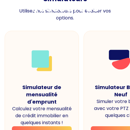
Ressources
Utilisez nos simulateurs pour évaluer vos
options.
Simulateur de
Simulateur 
mensualité
Neuf
d'emprunt
Simuler votre
avec votre PTZ
Calculez votre mensualité
quelques cl
de crédit immobilier en
quelques instants !