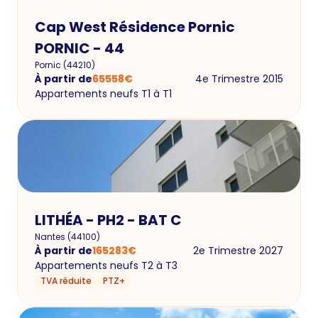
Cap West Résidence Pornic
PORNIC - 44
Pornic
(
44210
)
À partir de
65558
€
4e Trimestre 2015
Appartements neufs T1 à T1
LITHÉA - PH2 - BAT C
Nantes
(
44100
)
À partir de
165283
€
2e Trimestre 2027
Appartements neufs T2 à T3
TVA réduite
PTZ+