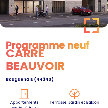
Programme neuf
CARRÉ
Programme neuf
BEAUVOIR
Bouguenais
(
44340
)
Appartements
Terrasse, Jardin et Balcon