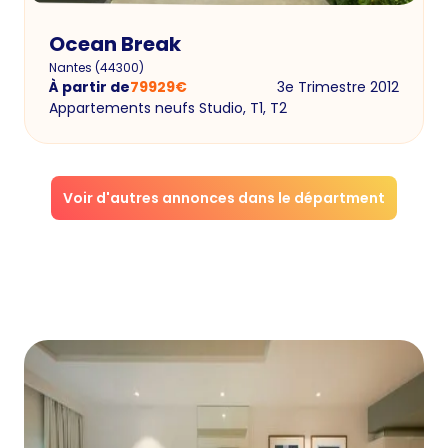
Ocean Break
Nantes
(
44300
)
À partir de
79929
€
3e Trimestre 2012
Appartements neufs Studio, T1, T2
Voir d'autres annonces dans le départment