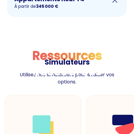
À partir de
345 000
€
Ressources
Simulateurs
Ressources
Utilisez nos simulateurs pour évaluer vos
options.