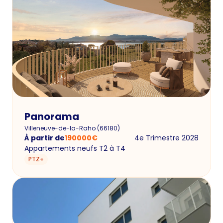
Panorama
Villeneuve-de-la-Raho
(
66180
)
À partir de
190000
€
4e Trimestre 2028
Appartements neufs T2 à T4
PTZ+