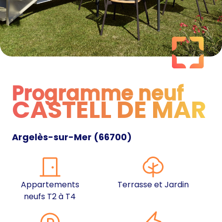
Programme neuf
CASTELL DE MAR
Programme neuf
Argelès-sur-Mer
(
66700
)
Appartements
Terrasse et Jardin
neufs T2 à T4