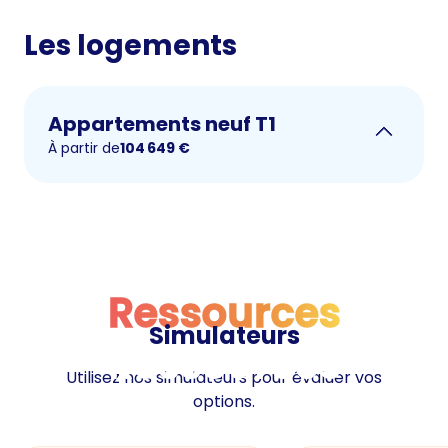
Les logements
Appartements neuf T1
À partir de
104 649
€
Ressources
Simulateurs
Ressources
Utilisez nos simulateurs pour évaluer vos
options.