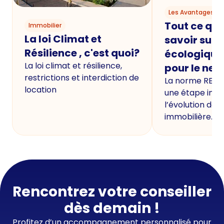
Les Avantages du
Tout ce qu'i
Immobilier
La loi Climat et
savoir sur 
Résilience , c'est quoi?
écologique
La loi climat et résilience,
pour le neu
restrictions et interdiction de
La norme RE20
location
une étape imp
l’évolution de 
immobilière.
Rencontrez votre conseiller
dès demain !
Profitez d’un accompagnement personnalisé pour