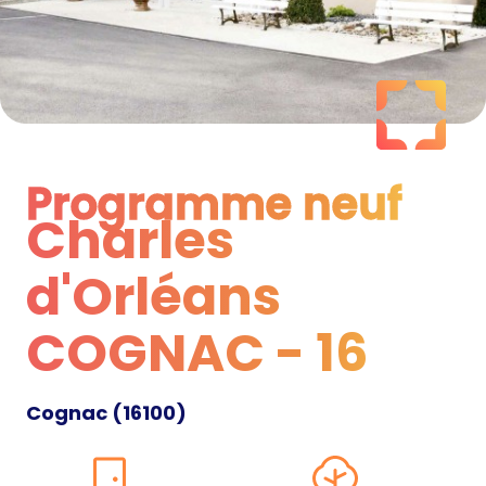
Programme neuf
Charles
Programme neuf
d'Orléans
COGNAC - 16
Cognac
(
16100
)