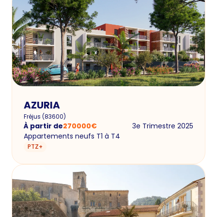
AZURIA
Fréjus
(
83600
)
À partir de
270000
€
3e Trimestre 2025
Appartements neufs T1 à T4
PTZ+