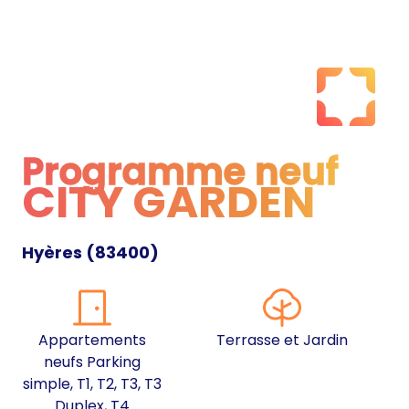
Programme neuf
CITY GARDEN
Programme neuf
Hyères
(
83400
)
Appartements
Terrasse et Jardin
neufs Parking
simple, T1, T2, T3, T3
Duplex, T4