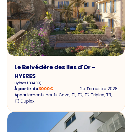
Le Belvédère des Iles d'Or -
HYERES
Hyères
(
83400
)
À partir de
3000
€
2e Trimestre 2028
Appartements neufs Cave, T1, T2, T2 Triplex, T3,
T3 Duplex