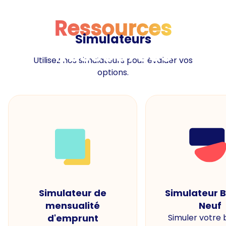
Ressources
Simulateurs
Ressources
Utilisez nos simulateurs pour évaluer vos
options.
Simulateur de
Simulateur 
mensualité
Neuf
d'emprunt
Simuler votre