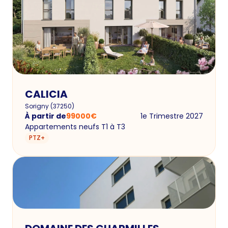
CALICIA
Sorigny
(
37250
)
À partir de
99000
€
1e Trimestre 2027
Appartements neufs T1 à T3
PTZ+