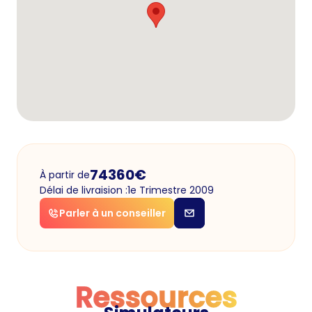
74360
€
À partir de
Délai de livraision :
1e Trimestre 2009
Parler à un conseiller
Ressources