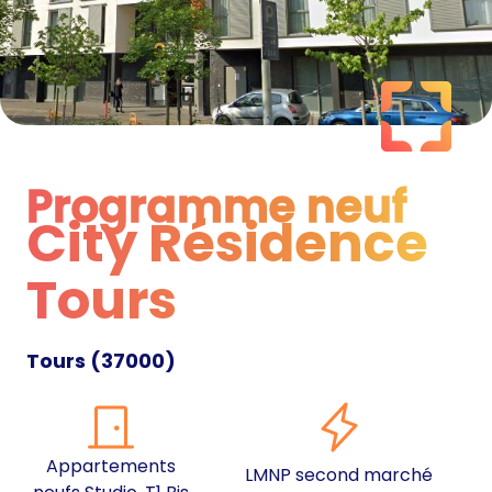
Programme neuf
City Résidence
Programme neuf
Tours
Tours
(
37000
)
Appartements
LMNP second marché