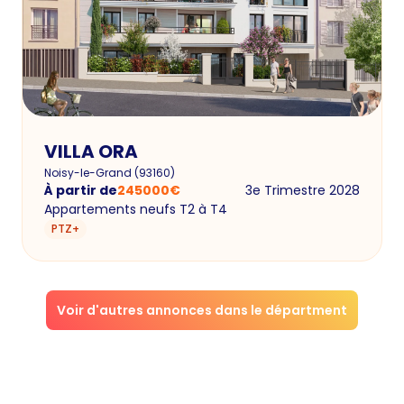
VILLA ORA
Noisy-le-Grand
(
93160
)
À partir de
245000
€
3e Trimestre 2028
Appartements neufs T2 à T4
PTZ+
Voir d'autres annonces dans le départment