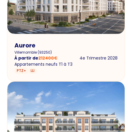
Aurore
Villemomble
(
93250
)
À partir de
212400
€
4e Trimestre 2028
Appartements neufs T1 à T3
PTZ+
LLI