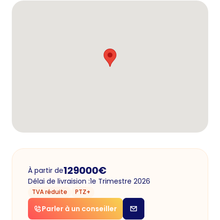
129000
€
À partir de
Délai de livraision :
1e Trimestre 2026
TVA réduite
PTZ+
Parler à un conseiller