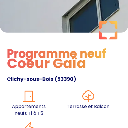
Programme neuf
Coeur Gaïa
Programme neuf
Clichy-sous-Bois
(
93390
)
Appartements
Terrasse et Balcon
neufs T1 à T5