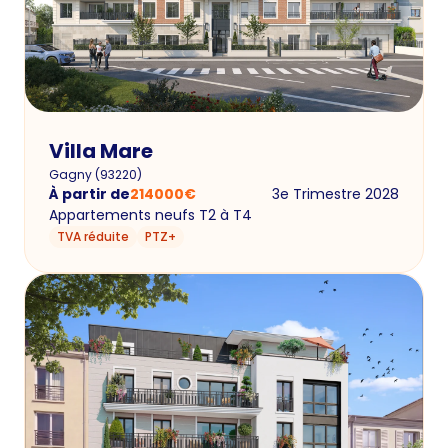
Villa Mare
Gagny
(
93220
)
À partir de
214000
€
3e Trimestre 2028
Appartements neufs T2 à T4
TVA réduite
PTZ+