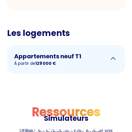
Les logements
Appartements neuf T1
À partir de
129 000
€
Ressources
Simulateurs
Ressources
Utilisez nos simulateurs pour évaluer vos