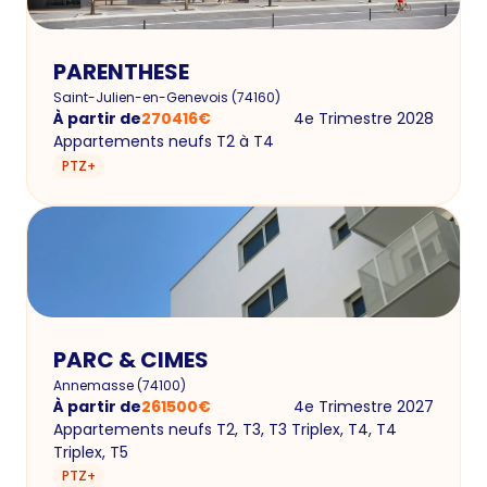
PARENTHESE
Saint-Julien-en-Genevois
(
74160
)
À partir de
270416
€
4e Trimestre 2028
Appartements neufs T2 à T4
PTZ+
PARC & CIMES
Annemasse
(
74100
)
À partir de
261500
€
4e Trimestre 2027
Appartements neufs T2, T3, T3 Triplex, T4, T4
Triplex, T5
PTZ+