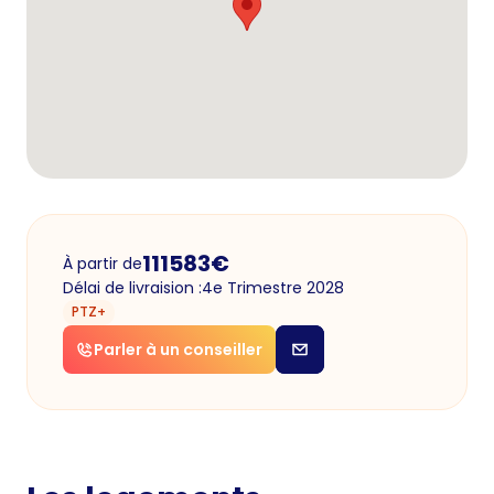
111583
€
À partir de
Délai de livraision :
4e Trimestre 2028
PTZ+
Parler à un conseiller