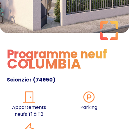
Programme neuf
COLUMBIA
Programme neuf
Scionzier
(
74950
)
Appartements
Parking
neufs T1 à T2