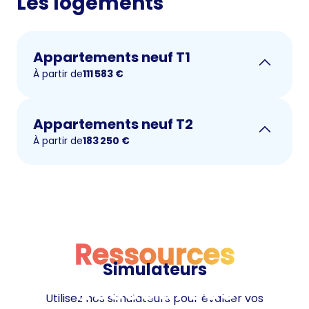
Les logements
Appartements neuf T1
À partir de
111 583
€
Appartements neuf T2
À partir de
183 250
€
Ressources
Simulateurs
Ressources
Utilisez nos simulateurs pour évaluer vos