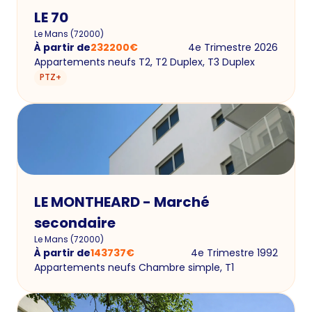
LE 70
Le Mans
(
72000
)
À partir de
232200
€
4e Trimestre 2026
Appartements neufs T2, T2 Duplex, T3 Duplex
PTZ+
LE MONTHEARD - Marché
secondaire
Le Mans
(
72000
)
À partir de
143737
€
4e Trimestre 1992
Appartements neufs Chambre simple, T1