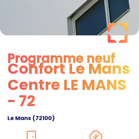
Programme neuf
Confort Le Mans
Programme neuf
Centre LE MANS
- 72
Le Mans
(
72100
)