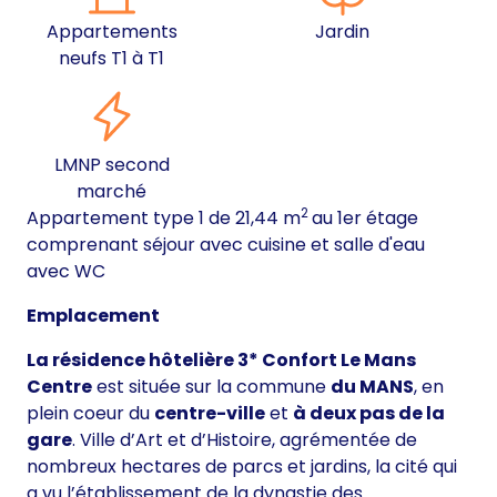
Appartements
Jardin
neufs T1 à T1
LMNP second
marché
2
Appartement type 1 de 21,44 m
au 1er étage
comprenant séjour avec cuisine et salle d'eau
avec WC
Emplacement
La résidence hôtelière 3* Confort Le Mans
Centre
est située sur la commune
du MANS
, en
plein coeur du
centre-ville
et
à deux pas de la
gare
. Ville d’Art et d’Histoire, agrémentée de
nombreux hectares de parcs et jardins, la cité qui
a vu l’établissement de la dynastie des