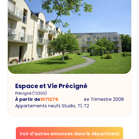
Espace et Vie Précigné
Précigné
(
72300
)
À partir de
107127
€
4e Trimestre 2008
Appartements neufs Studio, T1, T2
Voir d'autres annonces dans le départment