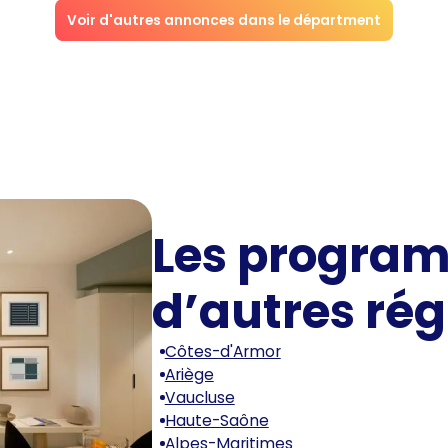
Voir d'autres annonces dans le départment
Les progra
d’autres rég
Côtes-d'Armor
Ariège
Vaucluse
Haute-Saône
Alpes-Maritimes