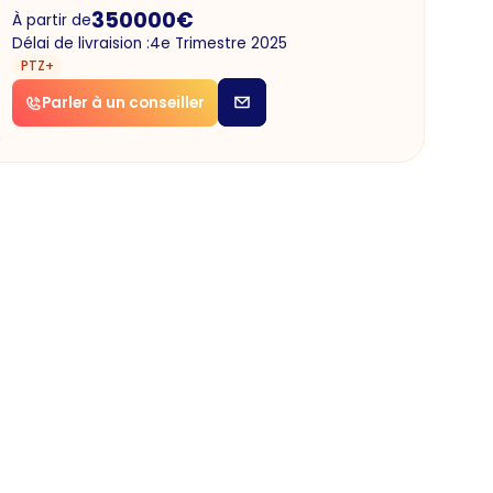
350000
€
À partir de
Délai de livraision :
4e Trimestre 2025
PTZ+
Parler à un conseiller