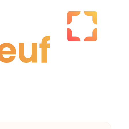
euf
euf