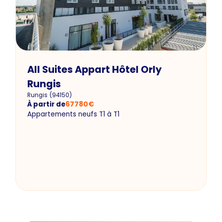
All Suites Appart Hôtel Orly
Rungis
Rungis
(
94150
)
À partir de
67780
€
Appartements neufs T1 à T1