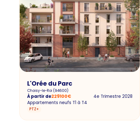
L'Orée du Parc
Choisy-le-Roi
(
94600
)
À partir de
229100
€
4e Trimestre 2028
Appartements neufs T1 à T4
PTZ+