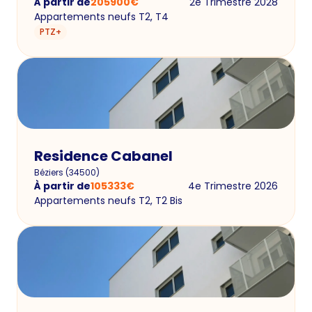
À partir de
205900
€
2e Trimestre 2028
Appartements neufs T2, T4
PTZ+
Residence Cabanel
Béziers
(
34500
)
À partir de
105333
€
4e Trimestre 2026
Appartements neufs T2, T2 Bis