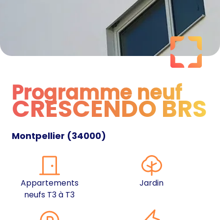
Programme neuf
CRESCENDO BRS
Programme neuf
Montpellier
(
34000
)
Appartements
Jardin
neufs T3 à T3