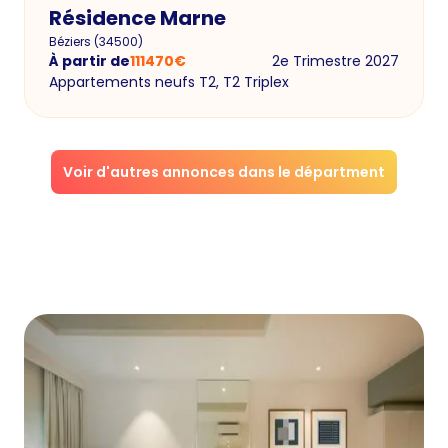
Résidence Marne
Béziers
(
34500
)
À partir de
111470
€
2e Trimestre 2027
Appartements neufs T2, T2 Triplex
Voir d'autres annonces dans le départment