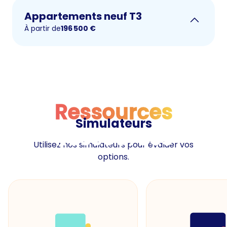
Appartements neuf T3
À partir de
196 500
€
Ressources
Simulateurs
Ressources
Utilisez nos simulateurs pour évaluer vos
options.