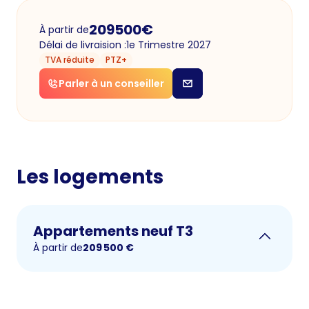
209500
€
À partir de
Délai de livraision :
1e Trimestre 2027
TVA réduite
PTZ+
Parler à un conseiller
Les logements
Appartements neuf T3
À partir de
209 500
€