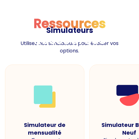
Ressources
Simulateurs
Ressources
Utilisez nos simulateurs pour évaluer vos
options.
Simulateur de
Simulateur 
mensualité
Neuf