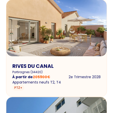
RIVES DU CANAL
Portiragnes
(
34420
)
À partir de
205900
€
2e Trimestre 2028
Appartements neufs T2, T4
PTZ+