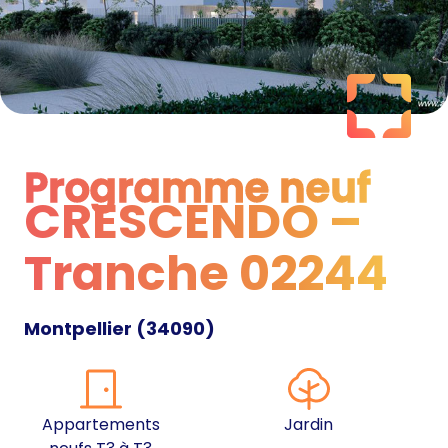
Programme neuf
CRESCENDO –
Programme neuf
Tranche 02244
Montpellier
(
34090
)
Appartements
Jardin