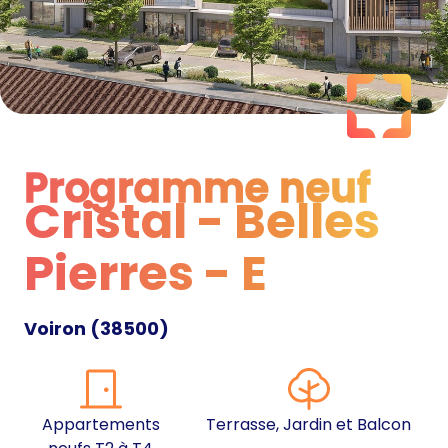
Programme neuf
Cristal - Belles
Programme neuf
Pierres - E
Voiron
(
38500
)
Appartements
Terrasse, Jardin et Balcon