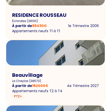
RESIDENCE ROUSSEAU
Échirolles
(
38130
)
À partir de
66430
€
1e Trimestre 2006
Appartements neufs T1 à T1
Beauvillage
Le Cheylas
(
38570
)
À partir de
162000
€
4e Trimestre 2027
Appartements neufs T2 à T4
PTZ+