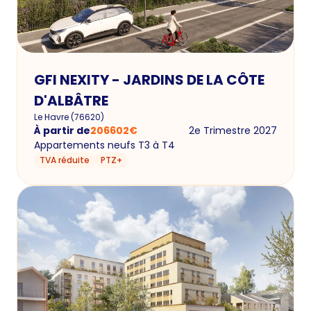
GFI NEXITY - JARDINS DE LA CÔTE
D'ALBÂTRE
Le Havre
(
76620
)
À partir de
206602
€
2e Trimestre 2027
Appartements neufs T3 à T4
TVA réduite
PTZ+