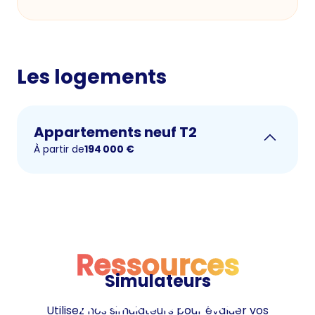
Les logements
Appartements neuf T2
À partir de
194 000
€
Ressources
Simulateurs
Ressources
Utilisez nos simulateurs pour évaluer vos