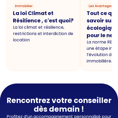
Immobilier
Les Avantages du
La loi Climat et
Tout ce qu'i
Résilience , c'est quoi?
savoir sur 
La loi climat et résilience,
écologique
restrictions et interdiction de
pour le neu
location
La norme RE20
une étape imp
l’évolution de 
immobilière.
Rencontrez votre conseiller
dès demain !
Profitez d’un accompagnement personnalisé pour