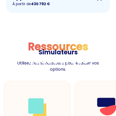
À partir de
430 792
€
Ressources
Simulateurs
Ressources
Utilisez nos simulateurs pour évaluer vos
options.