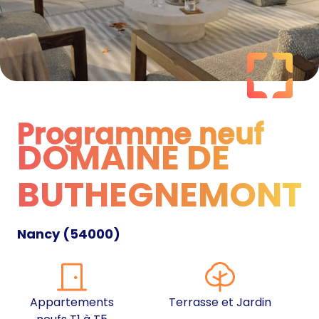
Programme neuf
DOMAINE DE
Programme neuf
BUTHEGNEMONT
Nancy
(
54000
)
Appartements
Terrasse et Jardin