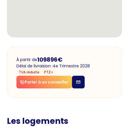
109896
€
À partir de
Délai de livraision :
4e Trimestre 2028
TVA réduite
PTZ+
Parler à un conseiller
Les logements