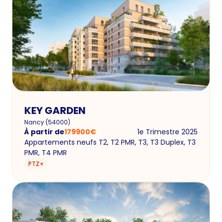
KEY GARDEN
Nancy
(
54000
)
À partir de
179900
€
1e Trimestre 2025
Appartements neufs T2, T2 PMR, T3, T3 Duplex, T3
PMR, T4 PMR
PTZ+