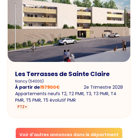
Les Terrasses de Sainte Claire
Nancy
(
54000
)
À partir de
157900
€
2e Trimestre 2028
Appartements neufs T2, T2 PMR, T3, T3 PMR, T4
PMR, T5 PMR, T5 évolutif PMR
PTZ+
Voir d'autres annonces dans le départment