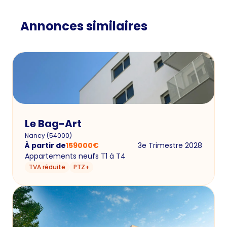
Annonces similaires
Le Bag-Art
Nancy
(
54000
)
À partir de
159000
€
3e Trimestre 2028
Appartements neufs T1 à T4
TVA réduite
PTZ+