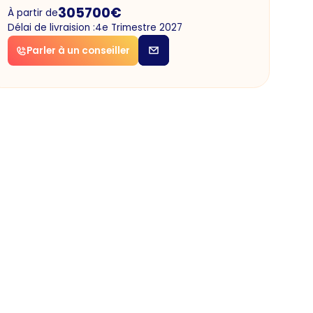
305700
€
À partir de
Délai de livraision :
4e Trimestre 2027
Parler à un conseiller