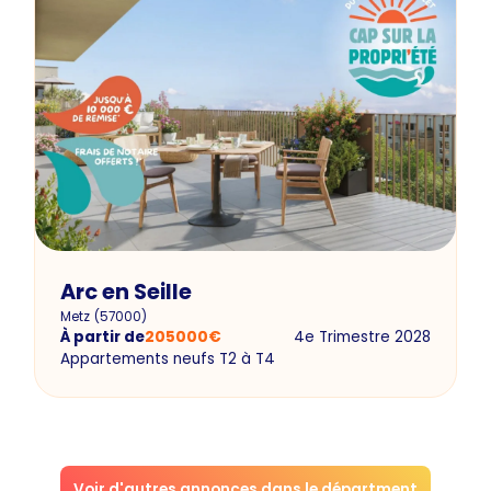
Arc en Seille
Metz
(
57000
)
À partir de
205000
€
4e Trimestre 2028
Appartements neufs T2 à T4
Voir d'autres annonces dans le départment