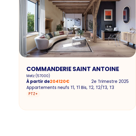
COMMANDERIE SAINT ANTOINE
Metz
(
57000
)
À partir de
204120
€
2e Trimestre 2025
Appartements neufs T1, T1 Bis, T2, T2/T3, T3
PTZ+