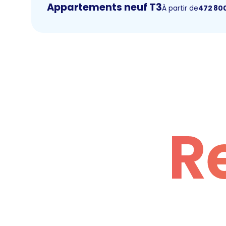
Appartements neuf T3
À partir de
472 80
R