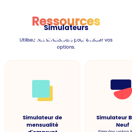
Ressources
Simulateurs
Ressources
Utilisez nos simulateurs pour évaluer vos
options.
Simulateur de
Simulateur 
mensualité
Neuf
Simuler votre