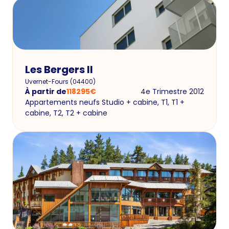
Les Bergers II
Uvernet-Fours
(
04400
)
À partir de
118295
€
4e Trimestre 2012
Appartements neufs Studio + cabine, T1, T1 +
cabine, T2, T2 + cabine