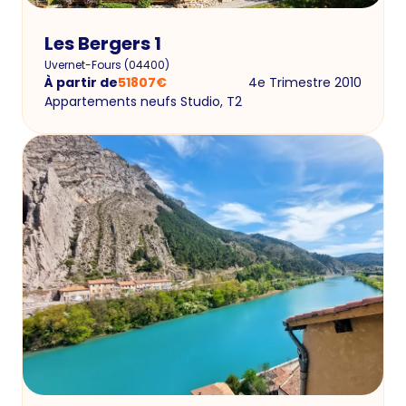
Les Bergers 1
Uvernet-Fours
(
04400
)
À partir de
51807
€
4e Trimestre 2010
Appartements neufs Studio, T2