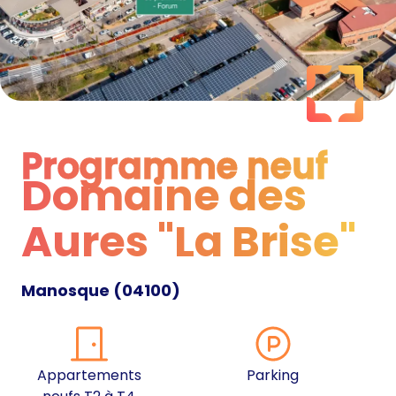
Programme neuf
Domaine des
Programme neuf
Aures "La Brise"
Manosque
(
04100
)
Appartements
Parking