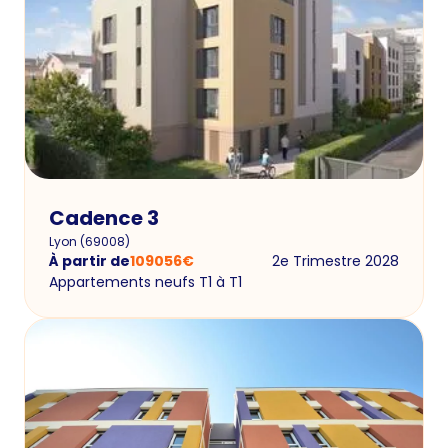
Cadence 3
Lyon
(
69008
)
À partir de
109056
€
2e Trimestre 2028
Appartements neufs T1 à T1