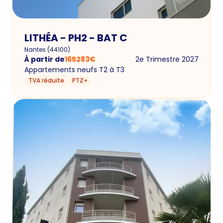
LITHÉA - PH2 - BAT C
Nantes
(
44100
)
À partir de
165283
€
2e Trimestre 2027
Appartements neufs T2 à T3
TVA réduite
PTZ+