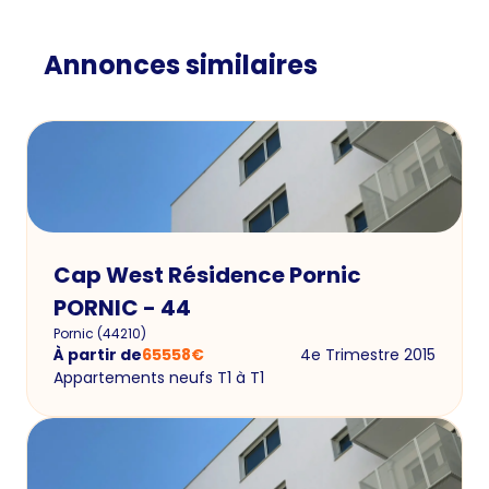
Annonces similaires
Cap West Résidence Pornic
PORNIC - 44
Pornic
(
44210
)
À partir de
65558
€
4e Trimestre 2015
Appartements neufs T1 à T1