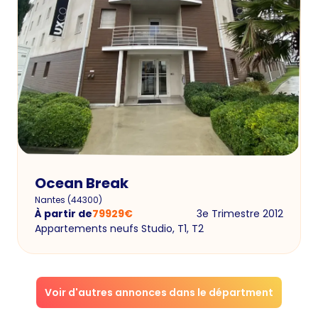
Ocean Break
Nantes
(
44300
)
À partir de
79929
€
3e Trimestre 2012
Appartements neufs Studio, T1, T2
Voir d'autres annonces dans le départment