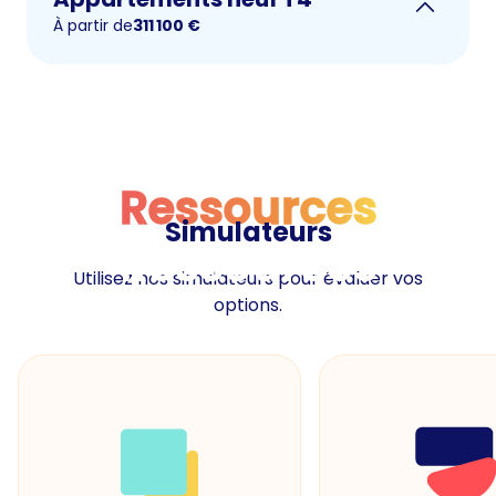
À partir de
311 100
€
Ressources
Simulateurs
Ressources
Utilisez nos simulateurs pour évaluer vos
options.