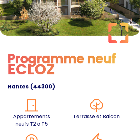
Programme neuf
ECLOZ
Programme neuf
Nantes
(
44300
)
Appartements
Terrasse et Balcon
neufs T2 à T5