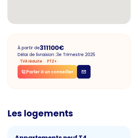
311100
€
À partir de
Délai de livraision :
3e Trimestre 2025
TVA réduite
PTZ+
Parler à un conseiller
Les logements
Appartements neuf T4