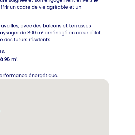
ture soignée et son engagement envers le
frir un cadre de vie agréable et un
ravaillés, avec des balcons et terrasses
 paysager de 800 m² aménagé en cœur d'îlot.
 des futurs résidents.
s.
'à 98 m².
performance énergétique.