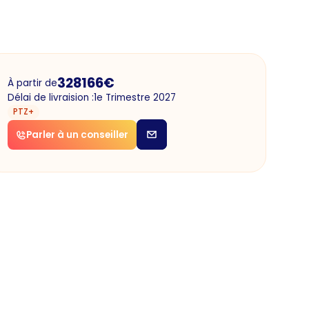
328166
€
À partir de
Délai de livraision :
1e Trimestre 2027
PTZ+
Parler à un conseiller